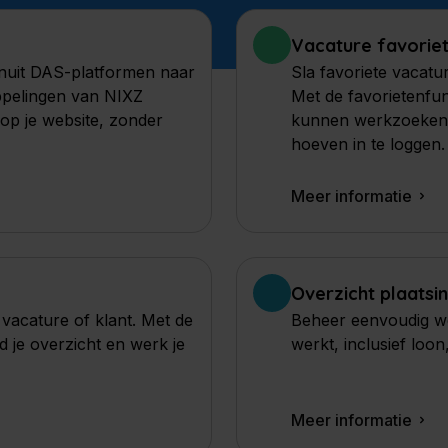
uitzendbureaus
Functionaliteiten
Vacature favoriet
Bekijk wat wij te bieden hebben....
nuit DAS-platformen naar
Sla favoriete vacatu
ppelingen van NIXZ
Met de favorietenfun
 op je website, zonder
kunnen werkzoekend
hoeven in te loggen.
Meer informatie
Overzicht plaatsi
vacature of klant. Met de
Beheer eenvoudig we
 je overzicht en werk je
werkt, inclusief loon
Meer informatie