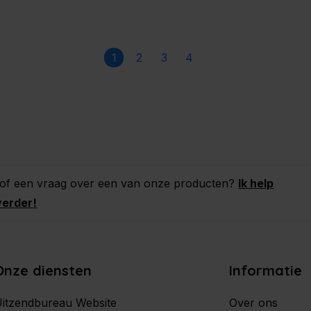
1
2
3
4
 of een vraag over een van onze producten?
Ik help
verder!
Onze diensten
Informatie
itzendbureau Website
Over ons