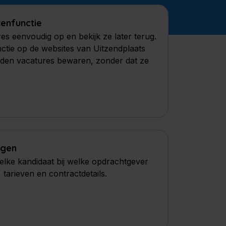
Recruiter App - planning
enfunctie
Plan diensten en werk binnen
res eenvoudig op en bekijk ze later terug.
Uitzendplaats ATS. Nodig in één keer
ctie op de websites van Uitzendplaats
jouw medewerke
en vacatures bewaren, zonder dat ze
ngen
lke kandidaat bij welke opdrachtgever
, tarieven en contractdetails.