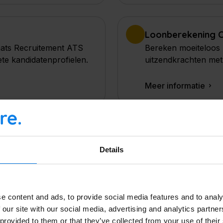
Loonberekening 
aats Recruitement ATS
Bereken moeiteloos 
te kandidatenprofielen.
uitzendkrachten met
Volledige Naam
Meer informatie
Bedrijfsnaam
(RecruitmentApp)
Beschikbaarheid 
 voor werk per e-mail en
Zie direct wie beschi
Details
Flexsoftware beheer
Email
*
snel en eenvoudig.
Meer informatie
e content and ads, to provide social media features and to analy
 our site with our social media, advertising and analytics partn
 provided to them or that they’ve collected from your use of their