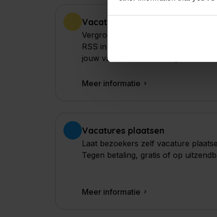
Vacature RSS
Vergroot het bereik van jouw vacat
RSS in jouw uitzendbureau website.
jouw vacatures eenvoudig kunnen op
Meer informatie
Vacatures plaatsen
Laat bezoekers zelf vacature plaats
Tegen betaling, gratis of op uitzendb
Meer informatie