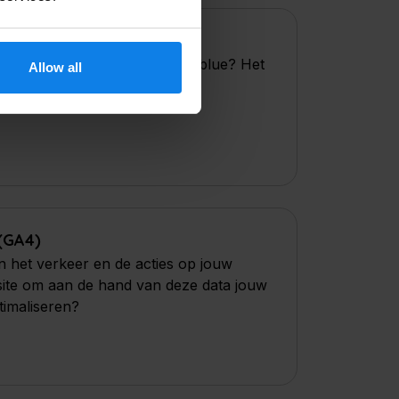
pelen aan MailChimp of Mailblue? Het
Allow all
aten RSS.
(GA4)
n in het verkeer en de acties op jouw
ite om aan de hand van deze data jouw
timaliseren?