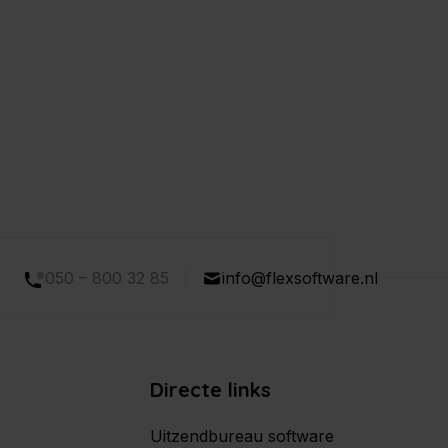
050 – 800 32 85
info@flexsoftware.nl
Directe links
Uitzendbureau software