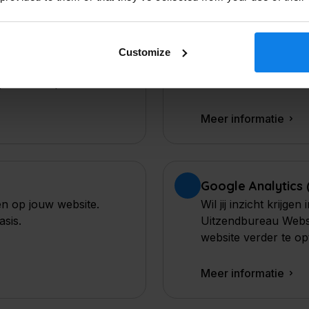
Verzenden
Kandidaten RSS
ures met onze vacature
Jouw kandidaten kop
Customize
 Zodat andere jobboards
kan via onze kandid
halen en plaatsen.
Meer informatie
Google Analytics 
en op jouw website.
Wil jij inzicht krijge
asis.
Uitzendbureau Webs
website verder te op
Meer informatie