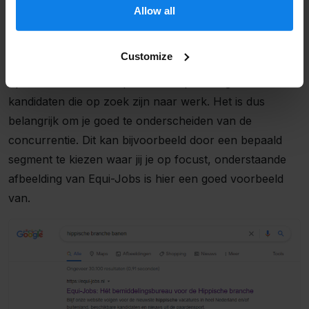
Aan de hand van deze zoekwoorden moet jouw
Allow all
Verzenden
website SEO-geoptimaliseerd worden, dit is waar
Google jouw website op gaat rangschikken. Hoe hoger
Customize
jij in de zoekresultaten verschijnt, hoe groter de kans
op bezoekers en dus potentiële opdrachtgevers of
kandidaten die op zoek zijn naar werk. Het is dus
belangrijk om je goed te onderscheiden van de
concurrentie. Dit kan bijvoorbeeld door een bepaald
segment te kiezen waar jij je op focust, onderstaande
afbeelding van Equi-Jobs is hier een goed voorbeeld
van.