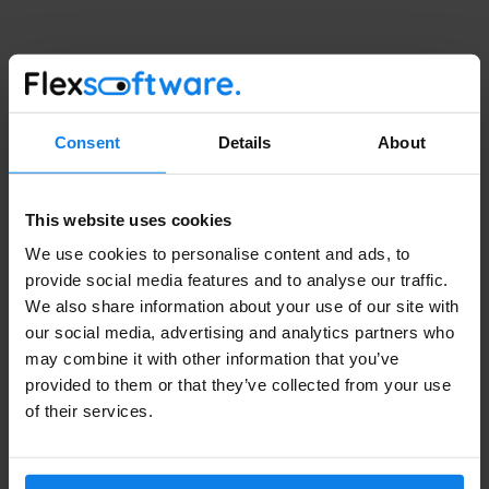
5. Maak je website vindbaar door
Google
Jouw website moet vindbaar zijn door Google, want als
Consent
Details
About
Volledige Naam
jij niet op de eerste pagina van de Google
zoekresultaten verschijnt dan zullen bezoekers ook
This website uses cookies
niet gauw op jouw website terecht komen. Hoog
ranken in Google is niet eenvoudig, er bestaan namelijk
Bedrijfsnaam
We use cookies to personalise content and ads, to
provide social media features and to analyse our traffic.
duizenden uitzendbureaus, maar een goed
We also share information about your use of our site with
geoptimaliseerde website helpt. Uit de teksten op jouw
our social media, advertising and analytics partners who
website moet duidelijk worden wat de toegevoegde
may combine it with other information that you’ve
Email
*
waarde is van jouw uitzendonderneming, wat is jouw
provided to them or that they’ve collected from your use
‘Unique Selling point’? Aan de hand van een
of their services.
zoekwoordenonderzoek kun je bepalen waar jouw
doelgroep op gaat zoeken om jouw dienst te vinden.