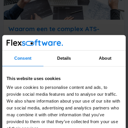
Waarom een te complex ATS-
systeem je recruitmentproces
vertraagt
Nieuws
Tips & Tricks
Consent
Details
About
Volledige Naam
Als uitzendondernemer ben je het liefst bezig met
je kandidaten en opdrachtgevers. Toch gaat er in
This website uses cookies
de praktijk vaak...
Bedrijfsnaam
We use cookies to personalise content and ads, to
provide social media features and to analyse our traffic.
We also share information about your use of our site with
our social media, advertising and analytics partners who
may combine it with other information that you’ve
Email
*
provided to them or that they’ve collected from your use