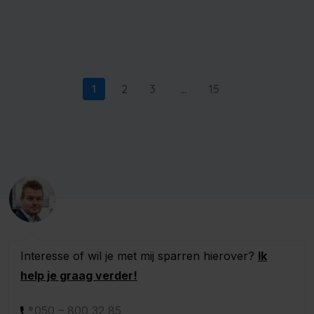
1
2
3
…
15
Interesse of wil je met mij sparren hierover?
Ik
help je graag verder!
050 – 800 32 85