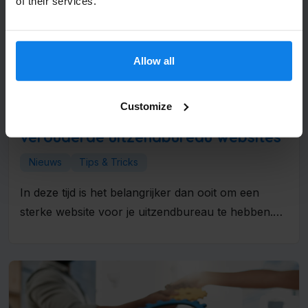
of their services.
Allow all
Verzenden
Customize
Waarom kandidaten afhaken bij
verouderde uitzendbureau websites
Nieuws
Tips & Tricks
In deze tijd is het belangrijker dan ooit om een
sterke website voor je uitzendbureau te hebben.
De concurrentie...