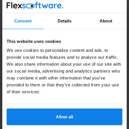
verplichtingen uit deze Verwerkersovereenkomst
en geldende wetgeving nakomt.
Verantwoordelijke zal de controle slechts (laten)
Consent
Details
About
Volledige Naam
uitvoeren na een voorafgaande schriftelijke melding
aan Verwerker.
Verwerker zal alle redelijkerwijs benodigde
This website uses cookies
medewerking verlenen aan de controle en er voor
Bedrijfsnaam
We use cookies to personalise content and ads, to
zorgen dat ook de door hem ingeschakelde derden
provide social media features and to analyse our traffic.
hiertoe de redelijkerwijs benodigde medewerking
We also share information about your use of our site with
zullen verlenen.
our social media, advertising and analytics partners who
De met de controle gemoeide kosten zijn voor
may combine it with other information that you’ve
rekening van Verantwoordelijke.
Email
*
provided to them or that they’ve collected from your use
Artikel 7: Teruggave
of their services.
Persoonsgegevens
Na afloop van de Overeenkomst en de
Verwerkersovereenkomst zullen alle
Allow all
Verzenden
Persoonsgegevens, kopieën en bewerkingen