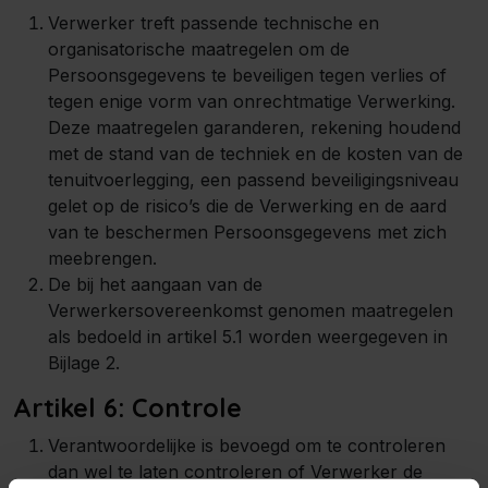
Verwerker treft passende technische en
organisatorische maatregelen om de
Persoonsgegevens te beveiligen tegen verlies of
tegen enige vorm van onrechtmatige Verwerking.
Deze maatregelen garanderen, rekening houdend
met de stand van de techniek en de kosten van de
tenuitvoerlegging, een passend beveiligingsniveau
gelet op de risico’s die de Verwerking en de aard
van te beschermen Persoonsgegevens met zich
meebrengen.
De bij het aangaan van de
Verwerkersovereenkomst genomen maatregelen
als bedoeld in artikel 5.1 worden weergegeven in
Bijlage 2.
Artikel 6: Controle
Verantwoordelijke is bevoegd om te controleren
dan wel te laten controleren of Verwerker de