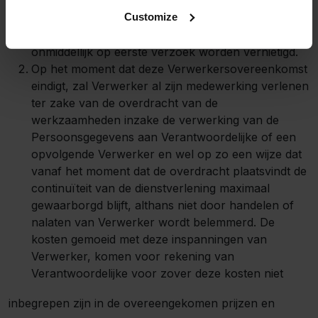
daarvan, alsmede alle gegevensdragers waarop de
Customize
Persoonsgegevens, kopieën of bewerkingen
daarvan zijn of zullen worden vastgelegd,
onmiddellijk op eerste verzoek worden vernietigd.
Op het moment dat deze Verwerkersovereenkomst
eindigt, zal Verwerker al zijn medewerking verlenen
ter zake van de overdracht van de
werkzaamheden inzake de verwerking van de
Persoonsgegevens aan Verantwoordelijke of een
opvolgende Verwerker en wel op zo een wijze dat
vanaf het moment dat de overdracht plaatsvindt de
continuïteit van de dienstverlening maximaal
gewaarborgd blijft, althans niet door handelen of
nalaten van Verwerker wordt belemmerd. De
kosten gemoeid met deze inspanningen van
Verwerker, komen voor rekening van
Verantwoordelijke voor zover deze kosten niet
inbegrepen zijn in de overeengekomen prijzen en