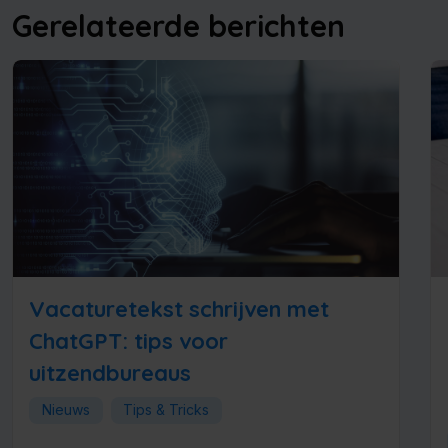
Gerelateerde berichten
Vacaturetekst schrijven met
ChatGPT: tips voor
uitzendbureaus
Nieuws
Tips & Tricks