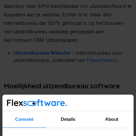
daardoor veel API’s beschikbaar om uitzendsoftware te
koppelen aan je website. Echter is er maar één
internetbureau die 100% gefocust is op het bouwen
van uitzendbureau websites gekoppeld aan
Recruitment CRM Uitzendplaats:
Uitzendbureau Website
– internetbureau voor
uitzendbureaus, onderdeel van
Flexsoftware
.
Moeilijkheid uitzendbureau software
De moeilijkheid van uitzendbureau software is dat deze
uitzendsoftware over het algemeen vrij complex is en
vaak al verouderd. Hierdoor is koppelen ingewikkeld en
Consent
Details
About
Volledige Naam
duur. Zodoende werken uitzendbureaus vaak met
meerdere softwarepakketten en hebben ze het proces