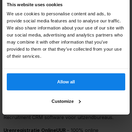
van inschrijving tot verloning niet in orde binnen één
This website uses cookies
systeem. Om dit te verhelpen is Flexsoftware begonnen
Bedrijfsnaam
We use cookies to personalise content and ads, to
met het ontwikkelen van uitzendsoftware die wel goed
provide social media features and to analyse our traffic.
gekoppeld wordt, hierdoor is handmatig werken niet
We also share information about your use of our site with
our social media, advertising and analytics partners who
meer nodig.
may combine it with other information that you’ve
Email
*
provided to them or that they’ve collected from your use
of their services.
Welke uitzendsoftware maakt
Flexsoftware?
Flexsoftware bouwt en ontwikkelt de volgende
Allow all
Verzenden
systemen:
Recruitment CRM Uitzendplaats –
Online kandidaten
Customize
werven, selecteren, beheren en plaatsen met onze
Recruitment CRM software voor uitzendbureaus.
Urenregistratie
OnlineUUR
– 100% online