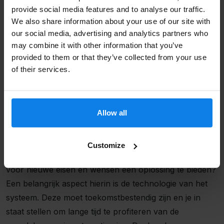
provide social media features and to analyse our traffic.
met onze software. Hierdoor neemt onze capaciteit en
We also share information about your use of our site with
onze kennis binnen de uitzendbranche dagelijks toe.
our social media, advertising and analytics partners who
may combine it with other information that you’ve
Email
*
provided to them or that they’ve collected from your use
Flexibiliteit
of their services.
De eisen en wensen die jouw uitzendbureau stelt aan
uitzendsoftware veranderen gedurende de tijd. Bij de
Allow all
keuze voor bepaalde systemen is het daarom van
Verzenden
belang ook rekening te houden met deze veranderende
omstandigheden. Kan de software meegroeien met
Customize
jouw organisatie? Is het systeem flexibel genoeg om
voor nieuwe eisen en wensen een oplossing te bieden?
Een belangrijk aspect hierin is de technologie van het
systeem. Deze moet toekomstbestendig zijn en je in
staat stellen om lange tijd te profiteren van de