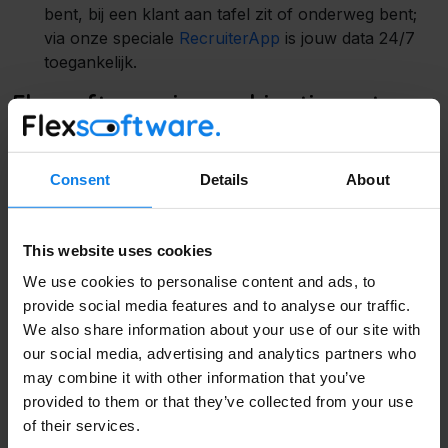
bent, bij een klant aan tafel zit of onderweg bent;
via onze speciale
RecruiterApp
is jouw data 24/7
toegankelijk.
Flexsoftware in combinatie met
jouw backoffice
Werving en selectie is stap één, maar de administratie
Consent
Details
About
Volledige Naam
daarna moet natuurlijk ook kloppen. Urenverwerking,
verloning en facturatie moeten foutloos en snel gaan.
This website uses cookies
Wij hebben een
directe koppeling met
Easyflex
en
Flexsupport
.
Bedrijfsnaam
We use cookies to personalise content and ads, to
provide social media features and to analyse our traffic.
Gegevens worden automatisch uitgewisseld tussen de
We also share information about your use of our site with
systemen. Je hoeft niets handmatig over te typen.
our social media, advertising and analytics partners who
may combine it with other information that you’ve
Nooit meer dubbel werk: Omdat alles met elkaar in
Email
*
provided to them or that they’ve collected from your use
verbinding staat, voorkom je fouten en bespaar je
of their services.
dagelijks flink wat tijd op je administratie.