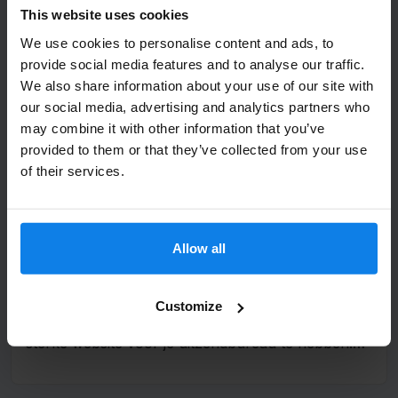
de praktijk vaak...
This website uses cookies
Bedrijfsnaam
We use cookies to personalise content and ads, to
provide social media features and to analyse our traffic.
We also share information about your use of our site with
our social media, advertising and analytics partners who
may combine it with other information that you’ve
Email
*
provided to them or that they’ve collected from your use
of their services.
Waarom kandidaten afhaken bij
verouderde uitzendbureau websites
Allow all
Verzenden
Nieuws
Tips & Tricks
Customize
In deze tijd is het belangrijker dan ooit om een
sterke website voor je uitzendbureau te hebben.
De concurrentie...