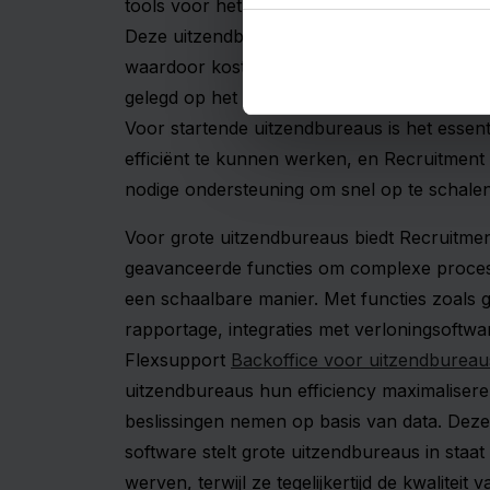
tools voor het beheren van kandidaten, vaca
Deze uitzendbureau software automatiseert 
waardoor kostbare tijd wordt bespaard en 
gelegd op het opbouwen van relaties en het
Voor startende uitzendbureaus is het essent
efficiënt te kunnen werken, en Recruitment
nodige ondersteuning om snel op te schalen
Voor grote uitzendbureaus biedt Recruitme
geavanceerde functies om complexe proce
een schaalbare manier. Met functies zoals
rapportage, integraties met verloningsoftwa
Flexsupport
Backoffice voor uitzendbureau
uitzendbureaus hun efficiency maximalisere
beslissingen nemen op basis van data. Dez
software stelt grote uitzendbureaus in staat
werven, terwijl ze tegelijkertijd de kwaliteit