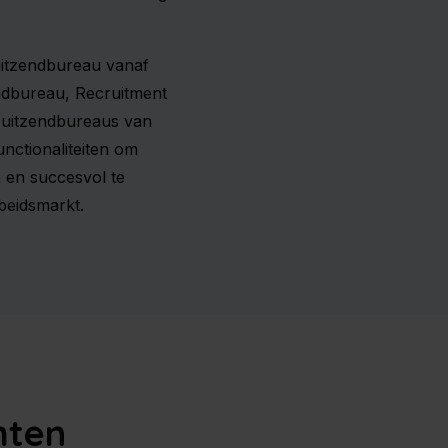
itzendbureau vanaf
ndbureau, Recruitment
 uitzendbureaus van
unctionaliteiten om
n en succesvol te
beidsmarkt.
hten