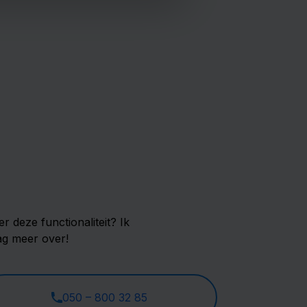
Recruiter App - planning
Plan diensten en werk binnen
Uitzendplaats ATS. Nodig in één keer
jouw medewerke
 deze functionaliteit? Ik
aag meer over!
050 – 800 32 85