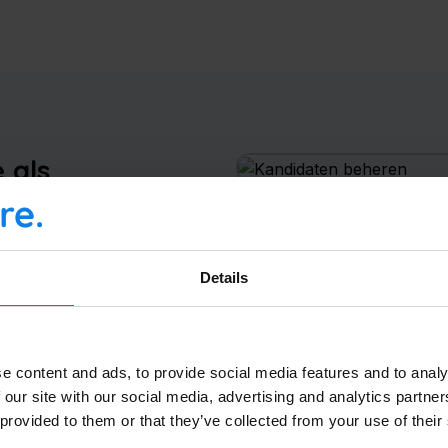
Volledige Naam
 als
us!
Bedrijfsnaam
iedt een essentiële
 uitzendbureaus,
Details
ren en groeien in een
Email
*
itment Software een
e content and ads, to provide social media features and to analy
zendbureau. Het stelt
 our site with our social media, advertising and analytics partn
 provided to them or that they’ve collected from your use of their
el te opereren, met
Verzenden