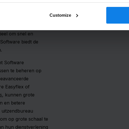
tures en klantrelaties.
repetitieve taken,
Customize
de focus kan worden
 werven van talent.
ieel om snel en
 Software biedt de
.
nt Software
ssen te beheren op
 geavanceerde
re Easyflex of
s
, kunnen grote
n en betere
e uitzendbureau
 om op grote schaal te
 van hun dienstverlening