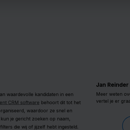
uitzendbureaus
Functionaliteiten
Bekijk wat wij te bieden hebben....
Jan Reinder
Meer weten over
van waardevolle kandidaten in een
vertel je er gr
ent CRM software
behoort dit tot het
organiseerd, waardoor ze snel en
gs kun je gericht zoeken op naam,
ers die wij of jijzelf hebt ingesteld.