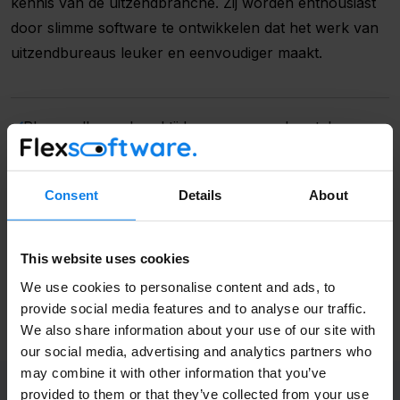
kennis van de uitzendbranche. Zij worden enthousiast
door slimme software te ontwikkelen dat het werk van
uitzendbureaus leuker en eenvoudiger maakt.
Plan sneller en houd tijd over voor andere taken.
Zie in één oogopslag welke diensten open of ingevuld
zijn.
Consent
Details
About
Volledige Naam
Kandidaten accepteren diensten direct via WhatsApp
of e-mail.
This website uses cookies
Contact opnemen
Bedrijfsnaam
We use cookies to personalise content and ads, to
provide social media features and to analyse our traffic.
We also share information about your use of our site with
our social media, advertising and analytics partners who
may combine it with other information that you’ve
Email
*
provided to them or that they’ve collected from your use