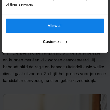
of their services.
Snelle communicatie via WhatsApp
en e-mail
Veel planningssystemen gebruiken een eigen app, maar
Allow all
Verzenden
jouw kandidaten hebben vaak geen zin om nóg een
app te installeren. Daarom kiest RecruiterApp voor een
Customize
praktische aanpak: communicatie via WhatsApp en e-
mail. Diensten komen altijd aan, worden snel gelezen
en kunnen met één klik worden geaccepteerd. Jij
behoudt altijd de regie en bepaalt uiteindelijk wie welke
dienst gaat uitvoeren. Zo blijft het proces voor jou en je
kandidaten eenvoudig, snel en gebruiksvriendelijk.